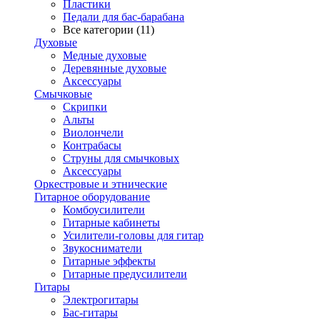
Пластики
Педали для бас-барабана
Все категории (11)
Духовые
Медные духовые
Деревянные духовые
Аксессуары
Смычковые
Скрипки
Альты
Виолончели
Контрабасы
Струны для смычковых
Аксеcсуары
Оркестровые и этнические
Гитарное оборудование
Комбоусилители
Гитарные кабинеты
Усилители-головы для гитар
Звукосниматели
Гитарные эффекты
Гитарные предусилители
Гитары
Электрогитары
Бас-гитары