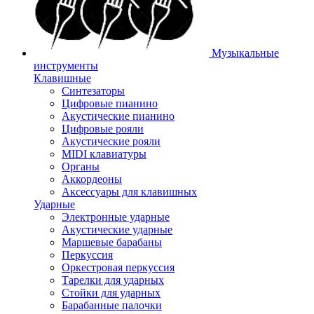
Музыкальные
инструменты
Клавишные
Синтезаторы
Цифровые пианино
Акустические пианино
Цифровые рояли
Акустические рояли
MIDI клавиатуры
Органы
Аккордеоны
Аксессуары для клавишных
Ударные
Электронные ударные
Акустические ударные
Маршевые барабаны
Перкуссия
Оркестровая перкуссия
Тарелки для ударных
Стойки для ударных
Барабанные палочки