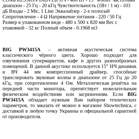
диапазон - 25 Гц - 20 кГц Чувствительность (1Вт / 1 м) - 103
дБ Входы - 2 Mic, 1 Line Эквалайзер - 2-х полосый
Сопротивление - 4 Ω Напряжение питания - 220 / 50 Гц
Размер в упакованном виде - 480 x 500 x 820 мм Вес с
упаковкой - 32 кг Полный объем - 0.1968 m3
BIG PW3415A
– активная акустическая система
классического чёрного цвета. Хорошо подходит для
озвучивания супермаркетов, кафе и других разнообразных
помещений. В данной акустике используется 15” НЧ динамик
и ВЧ 44 мм компрессионный драйвер, способные
транслировать звуковые волны в диапазоне от 25 Гц до 20
кГц, при сопротивлении 4 Ом. Металлическая решётка на
передней части монитора, препятствует нежелательным
физическим воздействиям или загрязнениям. Если
BIG
PW3415A
обладает нужным Вам набором технических
параметров, то заказать её можно в магазине Showtechnica, с
доставкой в любую точку Украины и официальной гарантией
от производителя.