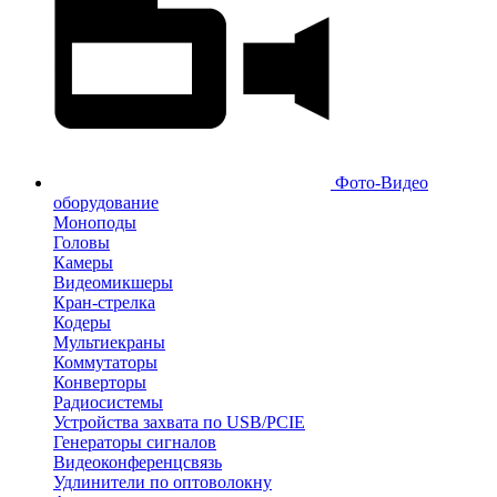
Фото-Видео
оборудование
Моноподы
Головы
Камеры
Видеомикшеры
Кран-стрелка
Кодеры
Мультиекраны
Коммутаторы
Конверторы
Радиосистемы
Устройства захвата по USB/PCIE
Генераторы сигналов
Видеоконференцсвязь
Удлинители по оптоволокну