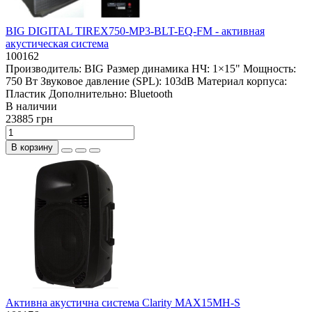
BIG DIGITAL TIREX750-MP3-BLT-EQ-FM - активная
акустическая система
100162
Производитель:
BIG
Размер динамика НЧ:
1×15"
Мощность:
750 Вт
Звуковое давление (SPL):
103dB
Материал корпуса:
Пластик
Дополнительно:
Bluetooth
В наличии
23885 грн
В корзину
Активна акустична система Clarity MAX15MH-S