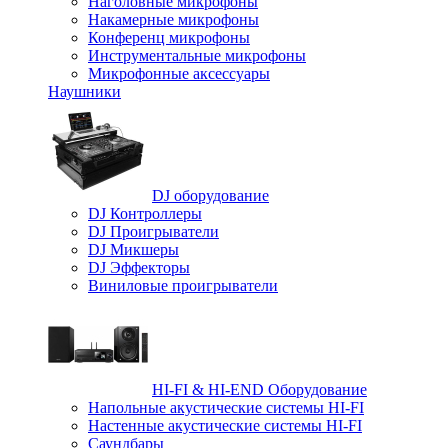
Наголовные микрофоны
Накамерные микрофоны
Конференц микрофоны
Инструментальные микрофоны
Микрофонные аксессуары
Наушники
DJ оборудование
DJ Контроллеры
DJ Проигрыватели
DJ Микшеры
DJ Эффекторы
Виниловые проигрыватели
HI-FI & HI-END Оборудование
Напольные акустические системы HI-FI
Настенные акустические системы HI-FI
Саундбары