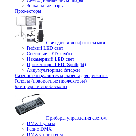
Светодиодные диско шары
Зеркальные шары
Прожекторы
Свет для видео-фото съемки
Гибкий LED свет
Световые LED трубки
Накамерный LED свет
Прожекторы LED (Spotlight)
Аккумуляторные батареи
Лазерные шоу-системы, лазеры для дискотек
Головы (поворотные прожекторы)
Блиндеры и стробоскопы
Приборы управления светом
DMX Пульты
Радио DMX
DMX Сплиттеры