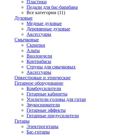
Пластики
Педали для бас-барабана
Все категории (11)
Духовые
Медные духовые
Деревянные духовые
Аксессуары
Смычковые
Скрипки
Альты
Виолончели
Контрабасы
Струны для смычковых
Аксеcсуары
Оркестровые и этнические
Гитарное оборудование
Комбоусилители
Гитарные кабинеты
Усилители-головы для гитар
Звукосниматели
Гитарные эффекты
Гитарные предусилители
Гитары
Электрогитары
Бас-гитары