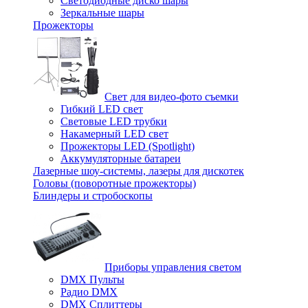
Светодиодные диско шары
Зеркальные шары
Прожекторы
Свет для видео-фото съемки
Гибкий LED свет
Световые LED трубки
Накамерный LED свет
Прожекторы LED (Spotlight)
Аккумуляторные батареи
Лазерные шоу-системы, лазеры для дискотек
Головы (поворотные прожекторы)
Блиндеры и стробоскопы
Приборы управления светом
DMX Пульты
Радио DMX
DMX Сплиттеры