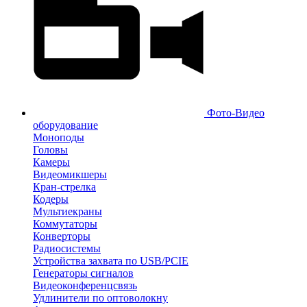
Фото-Видео
оборудование
Моноподы
Головы
Камеры
Видеомикшеры
Кран-стрелка
Кодеры
Мультиекраны
Коммутаторы
Конверторы
Радиосистемы
Устройства захвата по USB/PCIE
Генераторы сигналов
Видеоконференцсвязь
Удлинители по оптоволокну