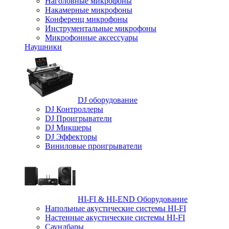
Наголовные микрофоны
Накамерные микрофоны
Конференц микрофоны
Инструментальные микрофоны
Микрофонные аксессуары
Наушники
DJ оборудование
DJ Контроллеры
DJ Проигрыватели
DJ Микшеры
DJ Эффекторы
Виниловые проигрыватели
HI-FI & HI-END Оборудование
Напольные акустические системы HI-FI
Настенные акустические системы HI-FI
Саундбары