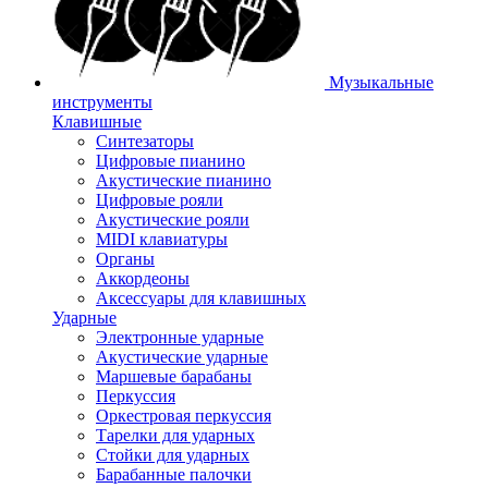
Музыкальные
инструменты
Клавишные
Синтезаторы
Цифровые пианино
Акустические пианино
Цифровые рояли
Акустические рояли
MIDI клавиатуры
Органы
Аккордеоны
Аксессуары для клавишных
Ударные
Электронные ударные
Акустические ударные
Маршевые барабаны
Перкуссия
Оркестровая перкуссия
Тарелки для ударных
Стойки для ударных
Барабанные палочки